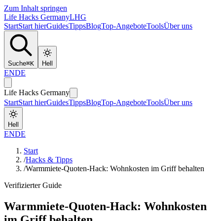
Zum Inhalt springen
Life Hacks Germany
LHG
Start
Start hier
Guides
Tipps
Blog
Top-Angebote
Tools
Über uns
Suche
⌘
K
Hell
EN
DE
Life Hacks Germany
Start
Start hier
Guides
Tipps
Blog
Top-Angebote
Tools
Über uns
Hell
EN
DE
Start
/
Hacks & Tipps
/
Warmmiete-Quoten-Hack: Wohnkosten im Griff behalten
Verifizierter Guide
Warmmiete-Quoten-Hack: Wohnkosten
im Griff behalten