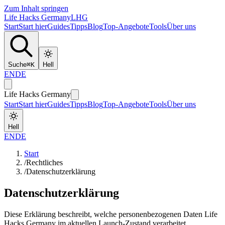
Zum Inhalt springen
Life Hacks Germany
LHG
Start
Start hier
Guides
Tipps
Blog
Top-Angebote
Tools
Über uns
Suche
⌘
K
Hell
EN
DE
Life Hacks Germany
Start
Start hier
Guides
Tipps
Blog
Top-Angebote
Tools
Über uns
Hell
EN
DE
Start
/
Rechtliches
/
Datenschutzerklärung
Datenschutzerklärung
Diese Erklärung beschreibt, welche personenbezogenen Daten Life
Hacks Germany im aktuellen Launch-Zustand verarbeitet.