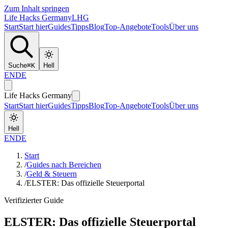
Zum Inhalt springen
Life Hacks Germany
LHG
Start
Start hier
Guides
Tipps
Blog
Top-Angebote
Tools
Über uns
Suche
⌘
K
Hell
EN
DE
Life Hacks Germany
Start
Start hier
Guides
Tipps
Blog
Top-Angebote
Tools
Über uns
Hell
EN
DE
Start
/
Guides nach Bereichen
/
Geld & Steuern
/
ELSTER: Das offizielle Steuerportal
Verifizierter Guide
ELSTER: Das offizielle Steuerportal