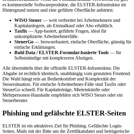
es kommerzielle Softwareprodukte, die ELSTER-Infrastruktur im
Hintergrund nutzen und eine geführte Oberfläche anbieten:
WISO Steuer
— weit verbreitet bei Arbeitnehmern und
Kapitalanlegern, als Einmalkauf oder Abo erhältlich.
Taxfix
— App-basiert, geführte Fragen, ideal für
unkomplizierte Arbeitnehmerfälle.
SteuerGo
— browserbasiert, einfache Oberfläche, günstig für
einfache Erklärungen.
Buhl Data / ELSTER-Formular-basierte Tools
— für
Selbstständige mit komplexeren Abzügen.
Alle übermitteln über die offizielle ELSTER-Infrastruktur. Die
Abgabe ist rechtlich identisch, unabhängig vom genutzten Frontend.
Die Wahl hängt rein an Bedienkomfort und Komplexität der
Steuersituation. Für einfache Arbeitnehmer-Fälle sind Taxfix oder
SteuerGo schnell. Für Kapitalerträge, Mieteinkünfte oder
Mehrpersonen-Haushalte empfehlen sich WISO Steuer oder ein
Steuerberater.
Phishing und gefälschte ELSTER-Seiten
ELSTER ist ein attraktives Ziel für Phishing. Gefälschte Login-
Seiten, Mails mit der Bitte um die Zertifikatsdatei und betrügerische