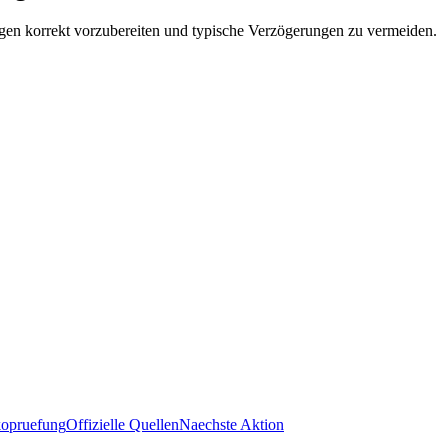
gen korrekt vorzubereiten und typische Verzögerungen zu vermeiden.
kopruefung
Offizielle Quellen
Naechste Aktion