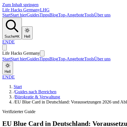
Zum Inhalt springen
Life Hacks Germany
LHG
Start
Start hier
Guides
Tipps
Blog
Top-Angebote
Tools
Über uns
Suche
⌘
K
Hell
EN
DE
Life Hacks Germany
Start
Start hier
Guides
Tipps
Blog
Top-Angebote
Tools
Über uns
Hell
EN
DE
Start
/
Guides nach Bereichen
/
Bürokratie & Verwaltung
/
EU Blue Card in Deutschland: Voraussetzungen 2026 und Abl
Verifizierter Guide
EU Blue Card in Deutschland: Voraussetz