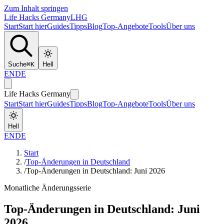
Zum Inhalt springen
Life Hacks Germany
LHG
Start
Start hier
Guides
Tipps
Blog
Top-Angebote
Tools
Über uns
Suche
⌘
K
Hell
EN
DE
Life Hacks Germany
Start
Start hier
Guides
Tipps
Blog
Top-Angebote
Tools
Über uns
Hell
EN
DE
Start
/
Top-Änderungen in Deutschland
/
Top-Änderungen in Deutschland: Juni 2026
Monatliche Änderungsserie
Top-Änderungen in Deutschland: Juni
2026