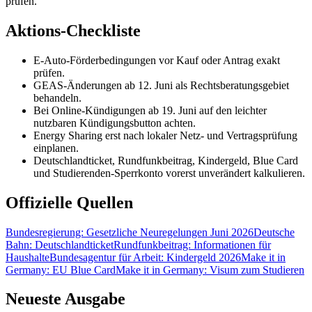
prüfen.
Aktions-Checkliste
E-Auto-Förderbedingungen vor Kauf oder Antrag exakt
prüfen.
GEAS-Änderungen ab 12. Juni als Rechtsberatungsgebiet
behandeln.
Bei Online-Kündigungen ab 19. Juni auf den leichter
nutzbaren Kündigungsbutton achten.
Energy Sharing erst nach lokaler Netz- und Vertragsprüfung
einplanen.
Deutschlandticket, Rundfunkbeitrag, Kindergeld, Blue Card
und Studierenden-Sperrkonto vorerst unverändert kalkulieren.
Offizielle Quellen
Bundesregierung: Gesetzliche Neuregelungen Juni 2026
Deutsche
Bahn: Deutschlandticket
Rundfunkbeitrag: Informationen für
Haushalte
Bundesagentur für Arbeit: Kindergeld 2026
Make it in
Germany: EU Blue Card
Make it in Germany: Visum zum Studieren
Neueste Ausgabe