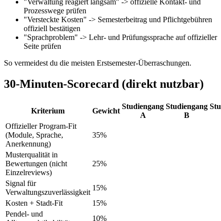
"Verwaltung reagiert langsam" -> offizielle Kontakt- und
Prozesswege prüfen
"Versteckte Kosten" -> Semesterbeitrag und Pflichtgebühren
offiziell bestätigen
"Sprachproblem" -> Lehr- und Prüfungssprache auf offizieller
Seite prüfen
So vermeidest du die meisten Erstsemester-Überraschungen.
30-Minuten-Scorecard (direkt nutzbar)
Studiengang
Studiengang
St
Kriterium
Gewicht
A
B
Offizieller Program-Fit
(Module, Sprache,
35%
Anerkennung)
Musterqualität in
Bewertungen (nicht
25%
Einzelreviews)
Signal für
15%
Verwaltungszuverlässigkeit
Kosten + Stadt-Fit
15%
Pendel- und
10%