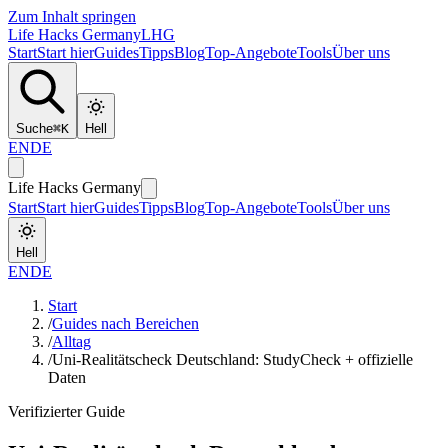
Zum Inhalt springen
Life Hacks Germany
LHG
Start
Start hier
Guides
Tipps
Blog
Top-Angebote
Tools
Über uns
Suche
⌘
K
Hell
EN
DE
Life Hacks Germany
Start
Start hier
Guides
Tipps
Blog
Top-Angebote
Tools
Über uns
Hell
EN
DE
Start
/
Guides nach Bereichen
/
Alltag
/
Uni-Realitätscheck Deutschland: StudyCheck + offizielle
Daten
Verifizierter Guide